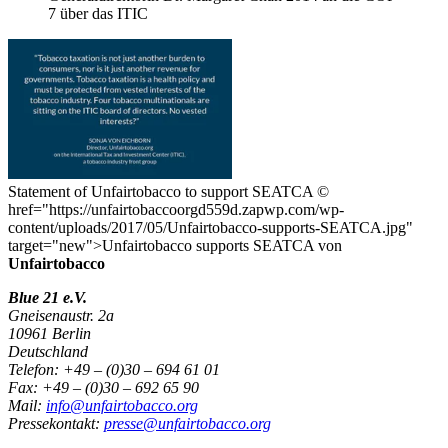
7 über das ITIC
Statement of Unfairtobacco to support SEATCA
©
href="https://unfairtobaccoorgd559d.zapwp.com/wp-
content/uploads/2017/05/Unfairtobacco-supports-SEATCA.jpg"
target="new">Unfairtobacco supports SEATCA von
Unfairtobacco
Blue 21 e.V.
Gneisenaustr. 2a
10961 Berlin
Deutschland
Telefon: +49 – (0)30 – 694 61 01
Fax: +49 – (0)30 – 692 65 90
Mail:
info@unfairtobacco.org
Pressekontakt:
presse@unfairtobacco.org