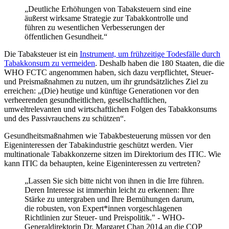
„Deutliche Erhöhungen von Tabaksteuern sind eine
äußerst wirksame Strategie zur Tabakkontrolle und
führen zu wesentlichen Verbesserungen der
öffentlichen Gesundheit.“
Die Tabaksteuer ist ein
Instrument, um frühzeitige Todesfälle durch
Tabakkonsum zu vermeiden
. Deshalb haben die 180 Staaten, die die
WHO FCTC angenommen haben, sich dazu verpflichtet, Steuer-
und Preismaßnahmen zu nutzen, um ihr grundsätzliches Ziel zu
erreichen: „(Die) heutige und künftige Generationen vor den
verheerenden gesundheitlichen, gesellschaftlichen,
umweltrelevanten und wirtschaftlichen Folgen des Tabakkonsums
und des Passivrauchens zu schützen“.
Gesundheitsmaßnahmen wie Tabakbesteuerung müssen vor den
Eigeninteressen der Tabakindustrie geschützt werden. Vier
multinationale Tabakkonzerne sitzen im Direktorium des ITIC. Wie
kann ITIC da behaupten, keine Eigeninteressen zu vertreten?
„Lassen Sie sich bitte nicht von ihnen in die Irre führen.
Deren Interesse ist immerhin leicht zu erkennen: Ihre
Stärke zu untergraben und Ihre Bemühungen darum,
die robusten, von Expert*innen vorgeschlagenen
Richtlinien zur Steuer- und Preispolitik." - WHO-
Generaldirektorin Dr. Margaret Chan 2014 an die COP