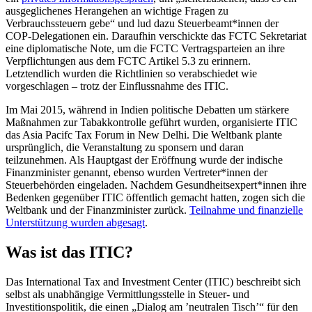
ausgeglichenes Herangehen an wichtige Fragen zu
Verbrauchssteuern gebe“ und lud dazu Steuerbeamt*innen der
COP-Delegationen ein. Daraufhin verschickte das FCTC Sekretariat
eine diplomatische Note, um die FCTC Vertragsparteien an ihre
Verpflichtungen aus dem FCTC Artikel 5.3 zu erinnern.
Letztendlich wurden die Richtlinien so verabschiedet wie
vorgeschlagen – trotz der Einflussnahme des ITIC.
Im Mai 2015, während in Indien politische Debatten um stärkere
Maßnahmen zur Tabakkontrolle geführt wurden, organisierte ITIC
das Asia Pacifc Tax Forum in New Delhi. Die Weltbank plante
ursprünglich, die Veranstaltung zu sponsern und daran
teilzunehmen. Als Hauptgast der Eröffnung wurde der indische
Finanzminister genannt, ebenso wurden Vertreter*innen der
Steuerbehörden eingeladen. Nachdem Gesundheitsexpert*innen ihre
Bedenken gegenüber ITIC öffentlich gemacht hatten, zogen sich die
Weltbank und der Finanzminister zurück.
Teilnahme und finanzielle
Unterstützung wurden abgesagt
.
Was ist das ITIC?
Das International Tax and Investment Center (ITIC) beschreibt sich
selbst als unabhängige Vermittlungsstelle in Steuer- und
Investitionspolitik, die einen „Dialog am ’neutralen Tisch’“ für den