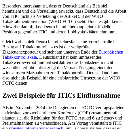
Besonders interessant ist, dass er Deutschland als Beispiel
heranzieht und die Vorstellung erweckt, dass Deutschland die Arbeit
von ITIC nicht als Verletzung des Artikel 5.3 der WHO-
Tabakrahmenkonvention (WHO FCTC) sieht. Doch es gibt keine
Hinweise darauf, dass Deutschland überhaupt eine offizielle
Position gegenüber ITIC und deren Lobbyaktivitäten einnimmt.
Gleichwohl spielt Deutschland keinesfalls eine Vorreiterrolle in
Bezug auf Tabakkontrolle – es ist der weltgrößte
Zigarettenexporteur und steht am untersten Ende der
Europäischen
Tabakkontrollskala
. Deutschland hat kein umfassendes
Tabakwerbeverbot und hat seit Jahren die Tabaksteuern nicht
wesentlich erhöht – dies zeigt die Vernachlässigung einer der
wirksamsten Maßnahmen zur Tabakkontrolle. Deutschland kann
also nicht als Beispiel für eine erfolgreiche Umsetzung der WHO
FCTC dienen.
Zwei Beispiele für ITICs Einflussnahme
Als im November 2014 die Delegierten der FCTC Vertragsparteien
in Moskau zur zweijährlichen Konferenz (COP) zusammentrafen,
planten sie, die Richtlinien für den FCTC Artikel 6 zu Steuer- und
Preismaßnahmen zu verabschieden. Am Vortag veranstaltete ITIC
ein
privates Informationsgespräch
, um „sicherzustellen, dass es ein