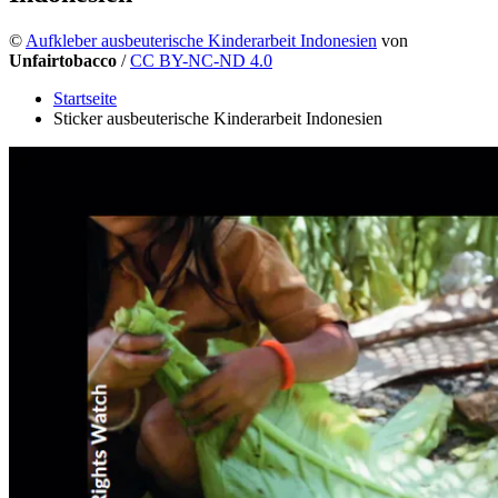
©
Aufkleber ausbeuterische Kinderarbeit Indonesien
von
Unfairtobacco
/
CC BY-NC-ND 4.0
Startseite
Sticker ausbeuterische Kinderarbeit Indonesien