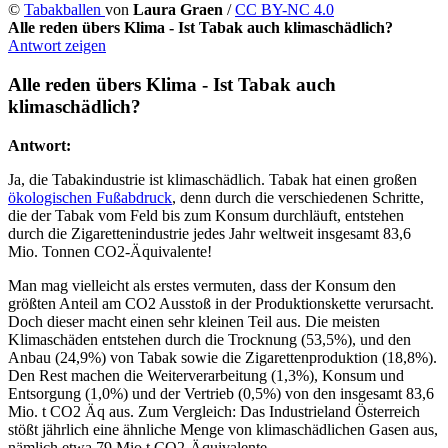
©
Tabakballen
von
Laura Graen
/
CC BY-NC 4.0
Alle reden übers Klima - Ist Tabak auch klimaschädlich?
Antwort zeigen
Alle reden übers Klima - Ist Tabak auch
klimaschädlich?
Antwort:
Ja, die Tabakindustrie ist klimaschädlich. Tabak hat einen großen
ökologischen Fußabdruck
, denn durch die verschiedenen Schritte,
die der Tabak vom Feld bis zum Konsum durchläuft, entstehen
durch die Zigarettenindustrie jedes Jahr weltweit insgesamt 83,6
Mio. Tonnen CO2-Äquivalente!
Man mag vielleicht als erstes vermuten, dass der Konsum den
größten Anteil am CO2 Ausstoß in der Produktionskette verursacht.
Doch dieser macht einen sehr kleinen Teil aus. Die meisten
Klimaschäden entstehen durch die Trocknung (53,5%), und den
Anbau (24,9%) von Tabak sowie die Zigarettenproduktion (18,8%).
Den Rest machen die Weiterverarbeitung (1,3%), Konsum und
Entsorgung (1,0%) und der Vertrieb (0,5%) von den insgesamt 83,6
Mio. t CO2 Äq aus. Zum Vergleich: Das Industrieland Österreich
stößt jährlich eine ähnliche Menge von klimaschädlichen Gasen aus,
nämlich etwa 79 Mio t CO2-Äquivalente.