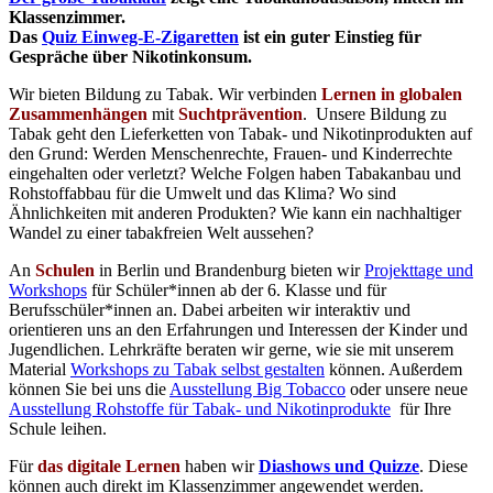
Klassenzimmer.
Das
Quiz Einweg-E-Zigaretten
ist ein guter Einstieg für
Gespräche über Nikotinkonsum.
Wir bieten Bildung zu Tabak. Wir verbinden
Lernen in globalen
Zusammenhängen
mit
Suchtprävention
. Unsere Bildung zu
Tabak geht den Lieferketten von Tabak- und Nikotinprodukten auf
den Grund: Werden Menschenrechte, Frauen- und Kinderrechte
eingehalten oder verletzt? Welche Folgen haben Tabakanbau und
Rohstoffabbau für die Umwelt und das Klima? Wo sind
Ähnlichkeiten mit anderen Produkten? Wie kann ein nachhaltiger
Wandel zu einer tabakfreien Welt aussehen?
An
Schulen
in Berlin und Brandenburg bieten wir
Projekttage und
Workshops
für Schüler*innen ab der 6. Klasse und für
Berufsschüler*innen an. Dabei arbeiten wir interaktiv und
orientieren uns an den Erfahrungen und Interessen der Kinder und
Jugendlichen. Lehrkräfte beraten wir gerne, wie sie mit unserem
Material
Workshops zu Tabak selbst gestalten
können. Außerdem
können Sie bei uns die
Ausstellung Big Tobacco
oder unsere neue
Ausstellung Rohstoffe für Tabak- und Nikotinprodukte
für Ihre
Schule leihen.
Für
das digitale Lernen
haben wir
Diashows und Quizze
. Diese
können auch direkt im Klassenzimmer angewendet werden.