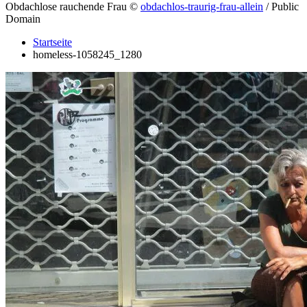
Obdachlose rauchende Frau
©
obdachlos-traurig-frau-allein
/ Public
Domain
Startseite
homeless-1058245_1280