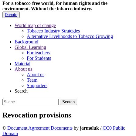
For a tobacco-free world, for human rights and the
environment.
Without the tobacco industry.
Donate
World map of change
Tobacco Industry Strategies
Alternative Livelihoods to Tobacco Growing
Background
Global Learning
For teachers
For Students
Material
About us
About us
Team
Supporters
Search
Revocation provisions
©
Document Agreement Documents
by
jarmoluk
/
CC0 Public
Domain