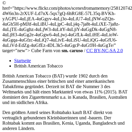
©
href="https://www.flickr.com/photos/scenesfromamemory/2581207429/
4W6n3n-2rXUF-Ld7nX-5qx7gQ-6hRG8E-57L35q-BVKh-
yAGPU-4uLjEA-4uGgyv-4uLj3o-4uLiU7-4uLjNW-uZQn-
4uGh5H-pMJif-4uLiBU-4uLjpC-4uLj4q-7ja8t-4uLiXE-7ja8z-
4uLjTE-4uGghz-4uLjW3-4uLitY-4uLjiY-4uGgDk-4uGgN8-
4uLjH3-4uGg2e-4uGgw6-4uLjwj-4uGfLk-4uLiHE-4uLioW-
4uGgqa-4uGfzc-4uLiQ7-4uLivE-4uLiSU-4uLiQG-4uGfU6-
4uLiVd-EdZg-4uGfEz-4DL3k5-4uGgcP-4uGfJH-4uGgTe/"
target="new"> Cube Farm von
sm. caruso
/
CC BY-NC-SA 2.0
Startseite
British American Tobacco
British American Tobacco (BAT) wurde 1902 durch den
Zusammenschluss einer britischen und einer amerikanischen
Tabakfirma gegründet. Derzeit ist BAT die Nummer 3 des
Weltmarkts und hält einen Marktanteil von etwas 11% (2015). BAT
dominiert den Zigarettenmarkt u.a. in Kanada, Brasilien, Australien
und im südlichen Afrika.
Den größten Anteil seines Rohtabaks kauft BAT direkt von
vertraglich gebundenen Kleinbäuerinnen und -bauern. Der
Rohtabak kommt aus Brasilien, Kenia, Uganda, Bangladesch und
anderen Ländern.