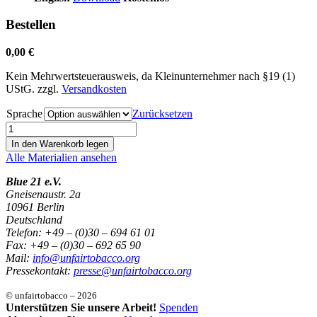
Bestellen
0,00
€
Kein Mehrwertsteuerausweis, da Kleinunternehmer nach §19 (1)
UStG.
zzgl.
Versandkosten
Sprache
Zurücksetzen
SDG-
Factsheet
In den Warenkorb legen
Tabak
Alle Materialien ansehen
|
menschenwürdige
Blue 21 e.V.
Arbeit
Gneisenaustr. 2a
Menge
10961 Berlin
Deutschland
Telefon: +49 – (0)30 – 694 61 01
Fax: +49 – (0)30 – 692 65 90
Mail:
info@unfairtobacco.org
Pressekontakt:
presse@unfairtobacco.org
© unfairtobacco – 2026
Unterstützen Sie unsere Arbeit!
Spenden