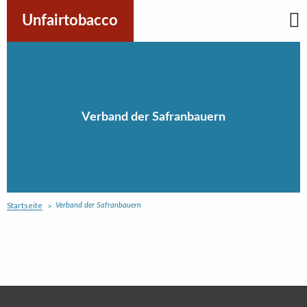
Skip
to
Unfairtobacco
content
Verband der Safranbauern
Startseite
Verband der Safranbauern