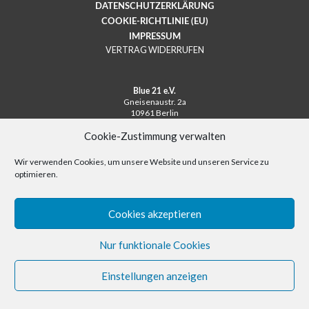
DATENSCHUTZERKLÄRUNG
COOKIE-RICHTLINIE (EU)
IMPRESSUM
VERTRAG WIDERRUFEN
Blue 21 e.V.
Gneisenaustr. 2a
10961 Berlin
Deutschland
Cookie-Zustimmung verwalten
Telefon: +49 – (0)30 – 694 61 01
Fax: +49 – (0)30 – 692 65 90
Mail:
info@unfairtobacco.org
Wir verwenden Cookies, um unsere Website und unseren Service zu
Pressekontakt:
presse@unfairtobacco.org
optimieren.
© unfairtobacco – 2026
Cookies akzeptieren
Nur funktionale Cookies
Einstellungen anzeigen