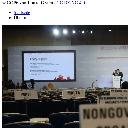
©
COP6 von
Laura Graen
/
CC BY-NC 4.0
Startseite
Über uns