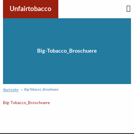
Skip
to
Unfairtobacco
content
Big-Tobacco_Broschuere
Startseite
Big-Tobacco_Broschuere
Big-Tobacco_Broschuere