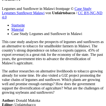
Legumes and Sunflower in Malawi frontpage
©
Case Study
Legumes Sunflower Malawi
von
Unfairtobacco
/
CC BY-NC-ND
4.0
Startseite
Material
Case Study Legumes and Sunflower in Malawi
This case study analyses the prospects of legumes and sunflowers as
an alternative to tobacco for smallholder farmers in Malawi. The
country’s strong dependence on tobacco exports (approx. 45% of
export revenue) is a great risk for the economy of the state. The past
years, the government tries to advance the diversification of
Malawi’s agriculture.
The author researches on alternative livelihoods to tobacco growing
already for some time. He also visited a GIZ project promoting the
value chains of legumes and sunflower. Which plants are growing
well and promise enough earnings? How does the government
support the diversification of agriculture? What are the challenges of
growing soybeans and sunflowers?
Author:
Donald Makoka
Editor:
Unfairtobacco