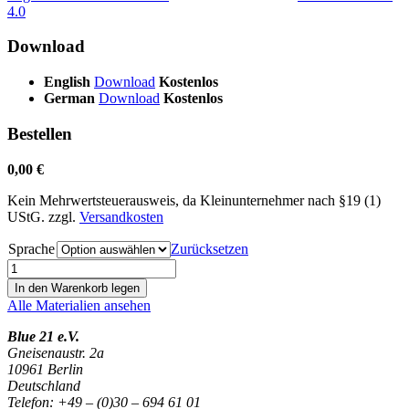
4.0
Download
English
Download
Kostenlos
German
Download
Kostenlos
Bestellen
0,00
€
Kein Mehrwertsteuerausweis, da Kleinunternehmer nach §19 (1)
UStG.
zzgl.
Versandkosten
Sprache
Zurücksetzen
Case
Study
In den Warenkorb legen
Legumes
Alle Materialien ansehen
and
Sunflower
Blue 21 e.V.
in
Gneisenaustr. 2a
Malawi
10961 Berlin
Menge
Deutschland
Telefon: +49 – (0)30 – 694 61 01