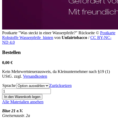
Postkarte "Was steckt in einer Wasserpfeife?" Rückseite
©
Postkarte
Rohstoffe Wasserpfeife_hinten
von
Unfairtobacco
/
CC BY-NC-
ND 4.0
Bestellen
0,00
€
Kein Mehrwertsteuerausweis, da Kleinunternehmer nach §19 (1)
UStG.
zzgl.
Versandkosten
Sprache
Zurücksetzen
Postkarte
Was
In den Warenkorb legen
steckt
Alle Materialien ansehen
in
einer
Blue 21 e.V.
Wasserpfeife?
Gneisenaustr. 2a