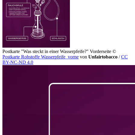
Postkarte "Was steckt in einer Wasserpfeife?" Vorderseite
©
Postkarte Rohstoffe Wasserpfeife_vorne
von
Unfairtobacco
/
CC
BY-NC-ND 4.0