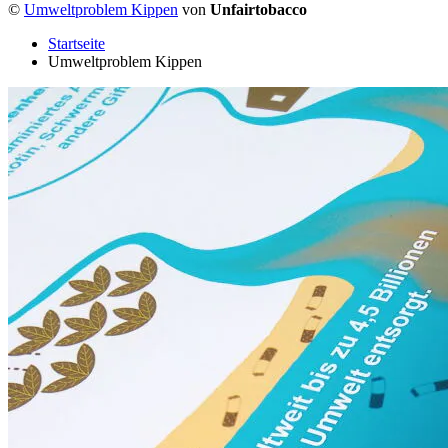
©
Umweltproblem Kippen
von
Unfairtobacco
Startseite
Umweltproblem Kippen