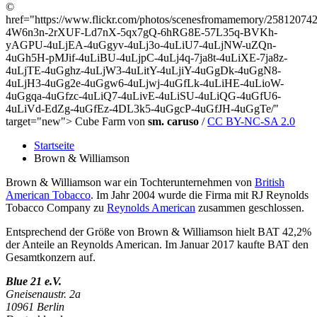
©
href="https://www.flickr.com/photos/scenesfromamemory/2581207429/
4W6n3n-2rXUF-Ld7nX-5qx7gQ-6hRG8E-57L35q-BVKh-
yAGPU-4uLjEA-4uGgyv-4uLj3o-4uLiU7-4uLjNW-uZQn-
4uGh5H-pMJif-4uLiBU-4uLjpC-4uLj4q-7ja8t-4uLiXE-7ja8z-
4uLjTE-4uGghz-4uLjW3-4uLitY-4uLjiY-4uGgDk-4uGgN8-
4uLjH3-4uGg2e-4uGgw6-4uLjwj-4uGfLk-4uLiHE-4uLioW-
4uGgqa-4uGfzc-4uLiQ7-4uLivE-4uLiSU-4uLiQG-4uGfU6-
4uLiVd-EdZg-4uGfEz-4DL3k5-4uGgcP-4uGfJH-4uGgTe/"
target="new"> Cube Farm von
sm. caruso
/
CC BY-NC-SA 2.0
Startseite
Brown & Williamson
Brown & Williamson war ein Tochterunternehmen von
British
American Tobacco
. Im Jahr 2004 wurde die Firma mit RJ Reynolds
Tobacco Company zu
Reynolds American
zusammen geschlossen.
Entsprechend der Größe von Brown & Williamson hielt BAT 42,2%
der Anteile an Reynolds American. Im Januar 2017 kaufte BAT den
Gesamtkonzern auf.
Blue 21 e.V.
Gneisenaustr. 2a
10961 Berlin