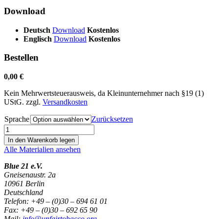
Download
Deutsch
Download
Kostenlos
Englisch
Download
Kostenlos
Bestellen
0,00
€
Kein Mehrwertsteuerausweis, da Kleinunternehmer nach §19 (1)
UStG.
zzgl.
Versandkosten
Sprache
Zurücksetzen
Fallstudie
Kenaf
In den Warenkorb legen
in
Alle Materialien ansehen
Malaysia
Menge
Blue 21 e.V.
Gneisenaustr. 2a
10961 Berlin
Deutschland
Telefon: +49 – (0)30 – 694 61 01
Fax: +49 – (0)30 – 692 65 90
Mail:
info@unfairtobacco.org