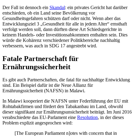
Der Fall ist dennoch ein
Skandal
: ein privates Gericht hat darüber
entschieden, ob ein Land seine Bevölkerung vor
Gesundheitsgefahren schützen darf oder nicht. Wenn aber das
Entwicklungsziel 3 „Gesundheit für alle in jedem Alter“ ernsthaft
verfolgt werden soll, dann dürften diese Art Schiedsgerichte in
keinem Handels- oder Investitionsabkommen enthalten sein. Dies
würde die Kohärenz verschiedener Politikbereiche nachhaltig
verbessern, was auch in SDG 17 angestrebt wird.
Fatale Partnerschaft für
Ernährungssicherheit
Es gibt auch Partnerschaften, die fatal für nachhaltige Entwicklung
sind. Ein Beispiel dafür ist die Neue Allianz für
Ernährungssicherheit (NAFSN) in Malawi.
In Malawi kooperiert die NAFSN unter Federführung der EU mit
Rohtabakfirmen und fördert den Tabakanbau im Land, obwohl
dieser signifikant zur Ernährungsunsicherheit beiträgt. Im Juni 2016
verabschiedete das EU-Parlament eine
Resolution
, in der dieses
Problem explizit angesprochen wird:
[The European Parliament n]otes with concern that in