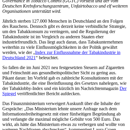
Governance in Tobacco Control (GGTC) vorstellt und der vom
Deutschen Krebsforschungszentrum, Unfairtobacco und elf weiteren
Organisationen unterstützt wird.
Jährlich sterben 127.000 Menschen in Deutschland an den Folgen
des Rauchens. Dennoch gibt es derzeit keine verbindliche Strategie,
um den Tabakkonsum zu verringern, und die Regulierung der
Tabakindustrie ist im Vergleich zu anderen Staaten eher
industriefreundlich. Das liegt auch daran, dass Tabakunternehmen
weiterhin zu viele Einflussmöglichkeiten in der Politik gewährt
werden, wie der „
Index zur Einflussnahme der Tabakindustrie in
Deutschland 2021
“ beleuchtet.
So fallen die im Juni 2021 neu festgesetzten Steuern auf Zigaretten
und Feinschnitt aus gesundheitspolitischer Sicht zu gering aus.
Pikant daran: Im Vorfeld gab es zahlreiche Konsultationen mit der
Tabakindustrie, die eine Beeinflussung des Gesetzes nahelegen, wie
der Tabaklobby-Index und ein kürzlich im Nachrichtenmagazin
Der
Spiegel
veröffentlichter Bericht aufdecken.
Das Finanzministerium verweigert Auskunft über die Inhalte der
Gespräche: „Das Ministerium lehnte unsere Anfrage nach dem
Informationsfreiheitsgesetz mit einer fünfseitigen Begründung ab
und verlangte die maximal mögliche Gebühr von 500 Euro. Das
wirkt, als hätte das Ministerium etwas zu verbergen und wollte von
weiteren Nachfragen abschrecken“, kommentiert Laura Graen,