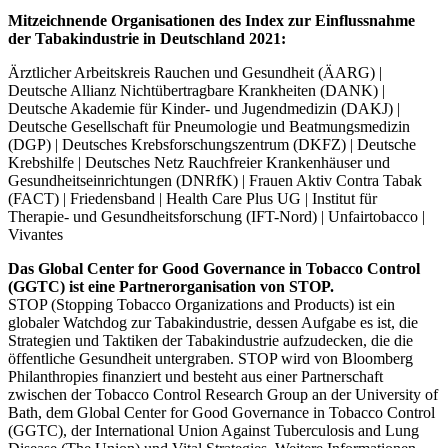
Mitzeichnende Organisationen des Index zur Einflussnahme
der Tabakindustrie in Deutschland 2021:
Ärztlicher Arbeitskreis Rauchen und Gesundheit (ÄARG) |
Deutsche Allianz Nichtübertragbare Krankheiten (DANK) |
Deutsche Akademie für Kinder- und Jugendmedizin (DAKJ) |
Deutsche Gesellschaft für Pneumologie und Beatmungsmedizin
(DGP) | Deutsches Krebsforschungszentrum (DKFZ) | Deutsche
Krebshilfe | Deutsches Netz Rauchfreier Krankenhäuser und
Gesundheitseinrichtungen (DNRfK) | Frauen Aktiv Contra Tabak
(FACT) | Friedensband | Health Care Plus UG | Institut für
Therapie- und Gesundheitsforschung (IFT-Nord) | Unfairtobacco |
Vivantes
Das Global Center for Good Governance in Tobacco Control
(GGTC) ist eine Partnerorganisation von STOP.
STOP (Stopping Tobacco Organizations and Products) ist ein
globaler Watchdog zur Tabakindustrie, dessen Aufgabe es ist, die
Strategien und Taktiken der Tabakindustrie aufzudecken, die die
öffentliche Gesundheit untergraben. STOP wird von Bloomberg
Philanthropies finanziert und besteht aus einer Partnerschaft
zwischen der Tobacco Control Research Group an der University of
Bath, dem Global Center for Good Governance in Tobacco Control
(GGTC), der International Union Against Tuberculosis and Lung