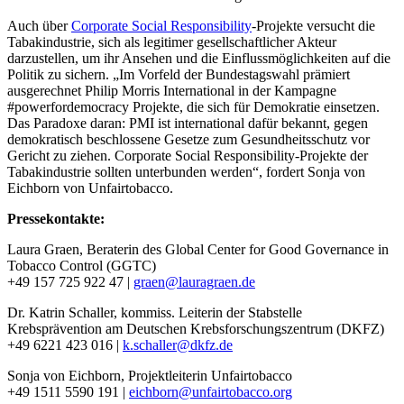
Auch über
Corporate Social Responsibility
-Projekte versucht die
Tabakindustrie, sich als legitimer gesellschaftlicher Akteur
darzustellen, um ihr Ansehen und die Einflussmöglichkeiten auf die
Politik zu sichern. „Im Vorfeld der Bundestagswahl prämiert
ausgerechnet Philip Morris International in der Kampagne
#powerfordemocracy Projekte, die sich für Demokratie einsetzen.
Das Paradoxe daran: PMI ist international dafür bekannt, gegen
demokratisch beschlossene Gesetze zum Gesundheitsschutz vor
Gericht zu ziehen. Corporate Social Responsibility-Projekte der
Tabakindustrie sollten unterbunden werden“, fordert Sonja von
Eichborn von Unfairtobacco.
Pressekontakte:
Laura Graen, Beraterin des Global Center for Good Governance in
Tobacco Control (GGTC)
+49 157 725 922 47 |
graen@lauragraen.de
Dr. Katrin Schaller, kommiss. Leiterin der Stabstelle
Krebsprävention am Deutschen Krebsforschungszentrum (DKFZ)
+49 6221 423 016 |
k.schaller@dkfz.de
Sonja von Eichborn, Projektleiterin Unfairtobacco
+49 1511 5590 191 |
eichborn@unfairtobacco.org