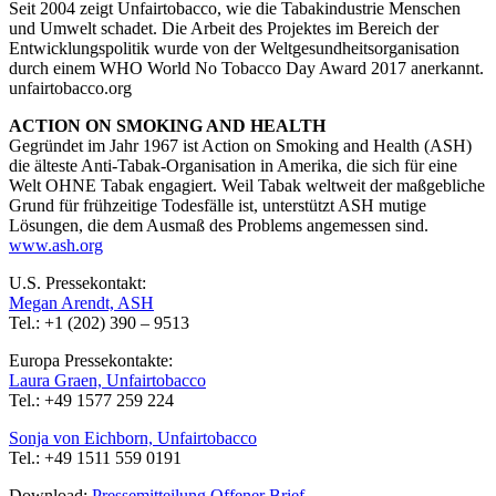
Seit 2004 zeigt Unfairtobacco, wie die Tabakindustrie Menschen
und Umwelt schadet. Die Arbeit des Projektes im Bereich der
Entwicklungspolitik wurde von der Weltgesundheitsorganisation
durch einem WHO World No Tobacco Day Award 2017 anerkannt.
unfairtobacco.org
ACTION ON SMOKING AND HEALTH
Gegründet im Jahr 1967 ist Action on Smoking and Health (ASH)
die älteste Anti-Tabak-Organisation in Amerika, die sich für eine
Welt OHNE Tabak engagiert. Weil Tabak weltweit der maßgebliche
Grund für frühzeitige Todesfälle ist, unterstützt ASH mutige
Lösungen, die dem Ausmaß des Problems angemessen sind.
www.ash.org
U.S. Pressekontakt:
Megan Arendt, ASH
Tel.: +1 (202) 390 – 9513
Europa Pressekontakte:
Laura Graen, Unfairtobacco
Tel.: +49 1577 259 224
Sonja von Eichborn, Unfairtobacco
Tel.: +49 1511 559 0191
Download:
Pressemitteilung Offener Brief