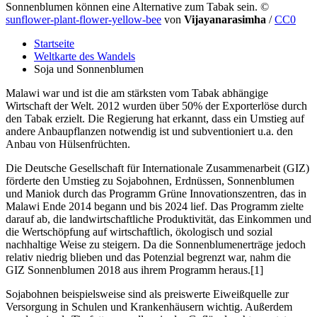
Sonnenblumen können eine Alternative zum Tabak sein.
©
sunflower-plant-flower-yellow-bee
von
Vijayanarasimha
/
CC0
Startseite
Weltkarte des Wandels
Soja und Sonnenblumen
Malawi war und ist die am stärksten vom Tabak abhängige
Wirtschaft der Welt. 2012 wurden über 50% der Exporterlöse durch
den Tabak erzielt. Die Regierung hat erkannt, dass ein Umstieg auf
andere Anbaupflanzen notwendig ist und subventioniert u.a. den
Anbau von Hülsenfrüchten.
Die Deutsche Gesellschaft für Internationale Zusammenarbeit (GIZ)
förderte den Umstieg zu Sojabohnen, Erdnüssen, Sonnenblumen
und Maniok durch das Programm Grüne Innovationszentren, das in
Malawi Ende 2014 begann und bis 2024 lief. Das Programm zielte
darauf ab, die landwirtschaftliche Produktivität, das Einkommen und
die Wertschöpfung auf wirtschaftlich, ökologisch und sozial
nachhaltige Weise zu steigern. Da die Sonnenblumenerträge jedoch
relativ niedrig blieben und das Potenzial begrenzt war, nahm die
GIZ Sonnenblumen 2018 aus ihrem Programm heraus.[1]
Sojabohnen beispielsweise sind als preiswerte Eiweißquelle zur
Versorgung in Schulen und Krankenhäusern wichtig. Außerdem