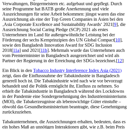
Verwaltungen, Bürgermeistern etc. aufgebaut und gepflegt. Durch
seine Programme hat BATB große Anerkennung und viele
Auszeichnungen für seine Arbeit bekommen: jüngst waren das eine
Auszeichnung als eine der Top Green Companies in Asien bei den
‚Asia Corporate Excellence and Sustainability Awards‘ 2021[
9
], die
Auszeichnung Social Caring Pledge (SCP) 2021 als erstes
Unternehmen im Land für außergewöhnliche Leistung bei der
Förderung der sechs Kernprinzipien des UN Global Compact[
10
],
sowie den Bangladesh Innovation Award for SDG Inclusion
2018[
11a
] und 2021[
11b
]. Mehrmals wurde das Unternehmen auch
vom Premierminister in Bangladesch ausgezeichnet und wird als
Partner der Regierung in der Erreichung der SDGs bezeichnet.[
12
]
Ein Blick in den
Tobacco Industry Interference Index Asia (2021)
zeigt, dass die Einflussnahme der Tabakindustrie in Bangladesch
generell hoch ist. Die Tabakindustrie wird nach wie vor bevorzugt
behandelt und die Politik ermöglicht ihr, Einfluss zu nehmen. So
erhielt die Tabakindustrie in Bangladesch während des Lockdowns
in der Pandemie eine Sondergenehmigung des Industrieministeriums
(MOI), die Tabakerzeugnisse als lebenswichtige Güter einstufte –
obwohl das Gesundheitsministerium beantragte, diese Genehmigung
zurückzuziehen.
Tabakunternehmen, die Auszeichnungen erhalten, bedeuten, dass es
ein hohes Maß an unnötigen Interaktionen gibt, wie z.B. beim Preis