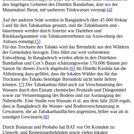
den hügeligen Gebieten des Distrikts Bandarban, dort wo der
Matamuhuri fliesst, mit sauberem Trinkwasser versorgt.[
4
]
Auf der anderen Seite werden in Bangladesch über 45 000 Hektar
Land für den Tabakanbau genutzt, und die Tabakbauern und -
bäuerinnen werden durch Anreize wie Darlehen und
Rückkaufgarantien von Tabakunternehmen zur Ausweitung des
Anbaus ermutigt.[
5
]
Für das Trocknen des Tabaks wird das Brennholz aus den Wäldern
der Gemeinden bezogen. Dies führt zur weit verbreiteten
Entwaldung. In Bangladesch werden allein in den Distrikten
Bandarban und Cox’s Bazar schätzungsweise 170.000 Bäume pro
Saison für diesen Zweck abgeholzt.[
6
] Im Distrikt Kushtia hat die
Abholzung dazu geführt, dass die lokalen Wälder das für das
Trocknen des Tabaks benötigte Brennholz nicht mehr liefern
können. [
7
] Der Tabakanbau führt auch zur Verschmutzung des
Wassers durch den Einsatz chemischer Pestizide und Düngemittel
sowie zur Verunreinigung des Bodens und zur Auslaugung der
Nährstoffe. Eine Studie von Hussain et al. aus dem Jahr 2020 ergab,
dass in Bangladesch die Wasser- und Bodenverschmutzung in
Gewässern, die an Tabakanbauflächen angrenzen, höher war als in
sonstigen Gewässern.[
8
]
Durch Bonayan und Probaho hat BAT vor Ort Kontakte zu
Umwelt- und Regierungsbehörden sowie vielen lokalen