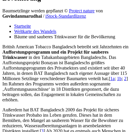
Baumsetzlinge werden gepflanzt
©
Protect nature
von
Govindanmarudhai
/
iStock-Standardlizenz
Startseite
Weltkarte des Wandels
Bäume und sauberes Trinkwasser für die Bevölkerung
British American Tobacco Bangladesch betreibt seit Jahrzehnten ein
Aufforstungsprogramm und ein Projekt für sauberes
Trinkwasser
in den Tabakanbaugebieten Bangladeschs. Das
Aufforstungsprojekt Bonayan ist Bangladeschs größtes
Aufforstungsprogramm des Privatsektors und existiert seit über 40
Jahren, in denen BAT Bangladesch nach eigener Aussage über 115
Millionen Setzlinge verschiedener Baumarten verteilt hat.[
1a
;
1b
;
2
]
Im Rahmen des Programms werden außerdem sogenannte
‚Aufforstungsausschüsse‘ in 18 Distrikten gesponsert, die dazu
beitragen sollen, das Engagement in lokalen Gemeinschaften zu
erhöhen.
Außerdem hat BAT Bangladesch 2009 das Projekt für sicheres
Trinkwasser Probaho ins Leben gerufen. Dieses hat in dem
Bemühen, den Mangel an sauberem Wasser für die Bewohner zu
reduzieren, Wasseraufbereitungsanlagen in arsenbelasteten
Distrikten installiert.[
3
] Ab 2020 hat es erstmals auch Menschen in