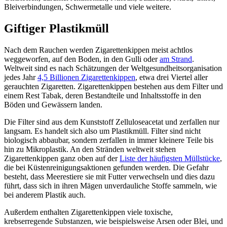
Bleiverbindungen, Schwermetalle und viele weitere.
Giftiger Plastikmüll
Nach dem Rauchen werden Zigarettenkippen meist achtlos
weggeworfen, auf den Boden, in den Gulli oder
am Strand
.
Weltweit sind es nach Schätzungen der Weltgesundheitsorganisation
jedes Jahr
4,5 Billionen Zigarettenkippen
, etwa drei Viertel aller
gerauchten Zigaretten. Zigarettenkippen bestehen aus dem Filter und
einem Rest Tabak, deren Bestandteile und Inhaltsstoffe in den
Böden und Gewässern landen.
Die Filter sind aus dem Kunststoff Zelluloseacetat und zerfallen nur
langsam. Es handelt sich also um Plastikmüll. Filter sind nicht
biologisch abbaubar, sondern zerfallen in immer kleinere Teile bis
hin zu Mikroplastik. An den Stränden weltweit stehen
Zigarettenkippen ganz oben auf der
Liste der häufigsten Müllstücke
,
die bei Küstenreinigungsaktionen gefunden werden. Die Gefahr
besteht, dass Meerestiere sie mit Futter verwechseln und dies dazu
führt, dass sich in ihren Mägen unverdauliche Stoffe sammeln, wie
bei anderem Plastik auch.
Außerdem enthalten Zigarettenkippen viele toxische,
krebserregende Substanzen, wie beispielsweise Arsen oder Blei, und