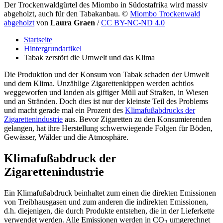
Der Trockenwaldgürtel des Miombo in Südostafrika wird massiv
abgeholzt, auch für den Tabakanbau.
©
Miombo Trockenwald
abgeholzt
von
Laura Graen
/
CC BY-NC-ND 4.0
Startseite
Hintergrundartikel
Tabak zerstört die Umwelt und das Klima
Die Produktion und der Konsum von Tabak schaden der Umwelt
und dem Klima. Unzählige Zigarettenkippen werden achtlos
weggeworfen und landen als giftiger Müll auf Straßen, in Wiesen
und an Stränden. Doch dies ist nur der kleinste Teil des Problems
und macht gerade mal ein Prozent des
Klimafußabdrucks der
Zigarettenindustrie
aus. Bevor Zigaretten zu den Konsumierenden
gelangen, hat ihre Herstellung schwerwiegende Folgen für Böden,
Gewässer, Wälder und die Atmosphäre.
Klimafußabdruck der
Zigarettenindustrie
Ein Klimafußabdruck beinhaltet zum einen die direkten Emissionen
von Treibhausgasen und zum anderen die indirekten Emissionen,
d.h. diejenigen, die durch Produkte entstehen, die in der Lieferkette
verwendet werden. Alle Emissionen werden in CO
umgerechnet
2