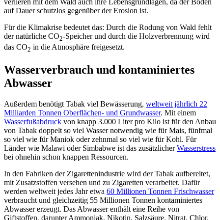
verlieren mit dem Wald auch ihre Lebensgrundlagen, da der Boden
auf Dauer schutzlos gegenüber der Erosion ist.
Für die Klimakrise bedeutet das: Durch die Rodung von Wald fehlt
der natürliche CO
-Speicher und durch die Holzverbrennung wird
2
das CO
in die Atmosphäre freigesetzt.
2
Wasserverbrauch und kontaminiertes
Abwasser
Außerdem benötigt Tabak viel Bewässerung,
weltweit jährlich 22
Milliarden Tonnen Oberflächen- und Grundwasser
. Mit einem
Wasserfußabdruck
von knapp 3.000 Liter pro Kilo ist für den Anbau
von Tabak doppelt so viel Wasser notwendig wie für Mais, fünfmal
so viel wie für Maniok oder zehnmal so viel wie für Kohl. Für
Länder wie Malawi oder Simbabwe ist das zusätzlicher
Wasserstress
bei ohnehin schon knappen Ressourcen.
In den Fabriken der Zigarettenindustrie wird der Tabak aufbereitet,
mit Zusatzstoffen versehen und zu Zigaretten verarbeitet. Dafür
werden weltweit jedes Jahr etwa
60 Millionen Tonnen Frischwasser
verbraucht und gleichzeitig 55 Millionen Tonnen kontaminiertes
Abwasser erzeugt. Das Abwasser enthält eine Reihe von
Giftstoffen, darunter Ammoniak, Nikotin, Salzsäure, Nitrat, Chlor,