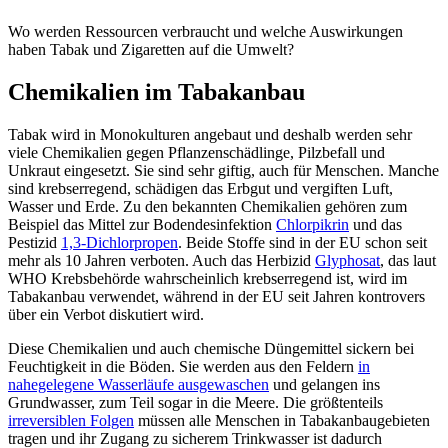
Wo werden Ressourcen verbraucht und welche Auswirkungen
haben Tabak und Zigaretten auf die Umwelt?
Chemikalien im Tabakanbau
Tabak wird in Monokulturen angebaut und deshalb werden sehr
viele Chemikalien gegen Pflanzenschädlinge, Pilzbefall und
Unkraut eingesetzt. Sie sind sehr giftig, auch für Menschen. Manche
sind krebserregend, schädigen das Erbgut und vergiften Luft,
Wasser und Erde. Zu den bekannten Chemikalien gehören zum
Beispiel das Mittel zur Bodendesinfektion
Chlorpikrin
und das
Pestizid
1,3-Dichlorpropen
. Beide Stoffe sind in der EU schon seit
mehr als 10 Jahren verboten. Auch das Herbizid
Glyphosat
, das laut
WHO Krebsbehörde wahrscheinlich krebserregend ist, wird im
Tabakanbau verwendet, während in der EU seit Jahren kontrovers
über ein Verbot diskutiert wird.
Diese Chemikalien und auch chemische Düngemittel sickern bei
Feuchtigkeit in die Böden. Sie werden aus den Feldern
in
nahegelegene Wasserläufe ausgewaschen
und gelangen ins
Grundwasser, zum Teil sogar in die Meere. Die größtenteils
irreversiblen Folgen
müssen alle Menschen in Tabakanbaugebieten
tragen und ihr Zugang zu sicherem Trinkwasser ist dadurch