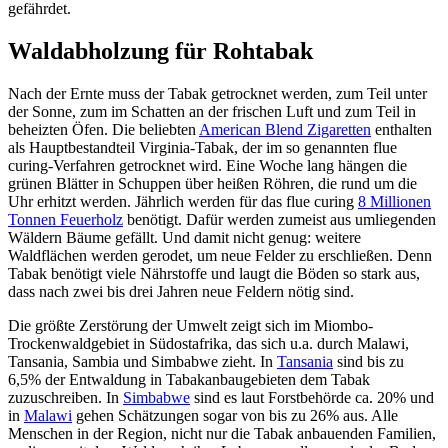
gefährdet.
Waldabholzung für Rohtabak
Nach der Ernte muss der Tabak getrocknet werden, zum Teil unter
der Sonne, zum im Schatten an der frischen Luft und zum Teil in
beheizten Öfen. Die beliebten
American Blend Zigaretten
enthalten
als Hauptbestandteil Virginia-Tabak, der im so genannten flue
curing-Verfahren getrocknet wird. Eine Woche lang hängen die
grünen Blätter in Schuppen über heißen Röhren, die rund um die
Uhr erhitzt werden. Jährlich werden für das flue curing
8 Millionen
Tonnen Feuerholz
benötigt. Dafür werden zumeist aus umliegenden
Wäldern Bäume gefällt. Und damit nicht genug: weitere
Waldflächen werden gerodet, um neue Felder zu erschließen. Denn
Tabak benötigt viele Nährstoffe und laugt die Böden so stark aus,
dass nach zwei bis drei Jahren neue Feldern nötig sind.
Die größte Zerstörung der Umwelt zeigt sich im Miombo-
Trockenwaldgebiet in Südostafrika, das sich u.a. durch Malawi,
Tansania, Sambia und Simbabwe zieht. In
Tansania
sind bis zu
6,5% der Entwaldung in Tabakanbaugebieten dem Tabak
zuzuschreiben. In
Simbabwe
sind es laut Forstbehörde ca. 20% und
in
Malawi
gehen Schätzungen sogar von bis zu 26% aus. Alle
Menschen in der Region, nicht nur die Tabak anbauenden Familien,