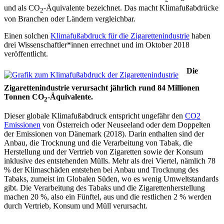
und als CO
-Äquivalente bezeichnet. Das macht Klimafußabdrücke
2
von Branchen oder Ländern vergleichbar.
Einen solchen
Klimafußabdruck für die Zigarettenindustrie
haben
drei Wissenschaftler*innen errechnet und im Oktober 2018
veröffentlicht.
Die
Zigarettenindustrie verursacht jährlich rund 84 Millionen
Tonnen CO
-Äquivalente.
2
Dieser globale Klimafußabdruck entspricht ungefähr den
CO2
Emissionen
von Österreich oder Neuseeland oder dem Doppelten
der Emissionen von Dänemark (2018). Darin enthalten sind der
Anbau, die Trocknung und die Verarbeitung von Tabak, die
Herstellung und der Vertrieb von Zigaretten sowie der Konsum
inklusive des entstehenden Mülls. Mehr als drei Viertel, nämlich 78
% der Klimaschäden entstehen bei Anbau und Trocknung des
Tabaks, zumeist im Globalen Süden, wo es wenig Umweltstandards
gibt. Die Verarbeitung des Tabaks und die Zigarettenherstellung
machen 20 %, also ein Fünftel, aus und die restlichen 2 % werden
durch Vertrieb, Konsum und Müll verursacht.
Tabak Umwelt Klima