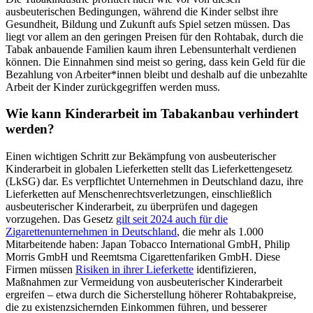
ausbeuterischen Bedingungen, während die Kinder selbst ihre
Gesundheit, Bildung und Zukunft aufs Spiel setzen müssen. Das
liegt vor allem an den geringen Preisen für den Rohtabak, durch die
Tabak anbauende Familien kaum ihren Lebensunterhalt verdienen
können. Die Einnahmen sind meist so gering, dass kein Geld für die
Bezahlung von Arbeiter*innen bleibt und deshalb auf die unbezahlte
Arbeit der Kinder zurückgegriffen werden muss.
Wie kann Kinderarbeit im Tabakanbau verhindert
werden?
Einen wichtigen Schritt zur Bekämpfung von ausbeuterischer
Kinderarbeit in globalen Lieferketten stellt das Lieferkettengesetz
(LkSG) dar. Es verpflichtet Unternehmen in Deutschland dazu, ihre
Lieferketten auf Menschenrechtsverletzungen, einschließlich
ausbeuterischer Kinderarbeit, zu überprüfen und dagegen
vorzugehen. Das Gesetz
gilt seit 2024 auch für die
Zigarettenunternehmen in Deutschland
, die mehr als 1.000
Mitarbeitende haben: Japan Tobacco International GmbH, Philip
Morris GmbH und Reemtsma Cigarettenfariken GmbH. Diese
Firmen müssen
Risiken in ihrer Lieferkette
identifizieren,
Maßnahmen zur Vermeidung von ausbeuterischer Kinderarbeit
ergreifen – etwa durch die Sicherstellung höherer Rohtabakpreise,
die zu existenzsichernden Einkommen führen, und besserer