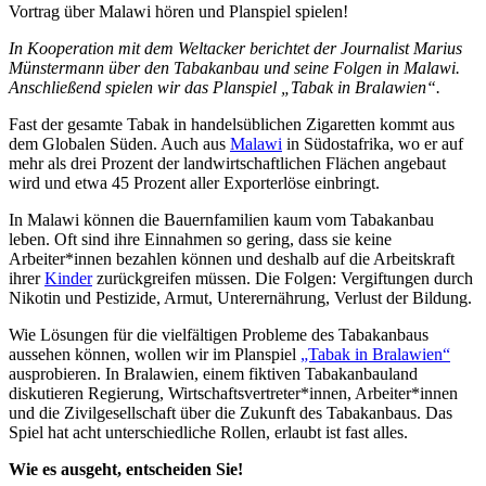
Vortrag über Malawi hören und Planspiel spielen!
In Kooperation mit dem Weltacker berichtet der Journalist Marius
Münstermann über den Tabakanbau und seine Folgen in Malawi.
Anschließend spielen wir das Planspiel „Tabak in Bralawien“.
Fast der gesamte Tabak in handelsüblichen Zigaretten kommt aus
dem Globalen Süden. Auch aus
Malawi
in Südostafrika, wo er auf
mehr als drei Prozent der landwirtschaftlichen Flächen angebaut
wird und etwa 45 Prozent aller Exporterlöse einbringt.
In Malawi können die Bauernfamilien kaum vom Tabakanbau
leben. Oft sind ihre Einnahmen so gering, dass sie keine
Arbeiter*innen bezahlen können und deshalb auf die Arbeitskraft
ihrer
Kinder
zurückgreifen müssen. Die Folgen: Vergiftungen durch
Nikotin und Pestizide, Armut, Unterernährung, Verlust der Bildung.
Wie Lösungen für die vielfältigen Probleme des Tabakanbaus
aussehen können, wollen wir im Planspiel
„Tabak in Bralawien“
ausprobieren. In Bralawien, einem fiktiven Tabakanbauland
diskutieren Regierung, Wirtschaftsvertreter*innen, Arbeiter*innen
und die Zivilgesellschaft über die Zukunft des Tabakanbaus. Das
Spiel hat acht unterschiedliche Rollen, erlaubt ist fast alles.
Wie es ausgeht, entscheiden Sie!