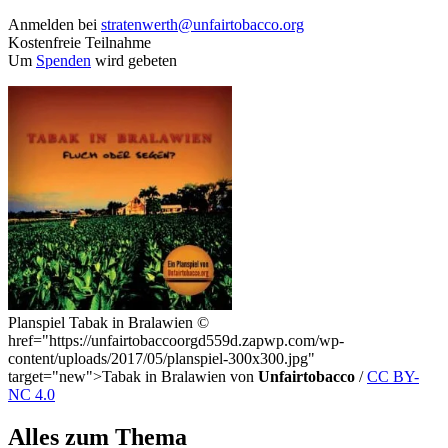
Anmelden bei
stratenwerth@unfairtobacco.org
Kostenfreie Teilnahme
Um
Spenden
wird gebeten
Planspiel Tabak in Bralawien
©
href="https://unfairtobaccoorgd559d.zapwp.com/wp-
content/uploads/2017/05/planspiel-300x300.jpg"
target="new">Tabak in Bralawien von
Unfairtobacco
/
CC BY-
NC 4.0
Alles zum Thema