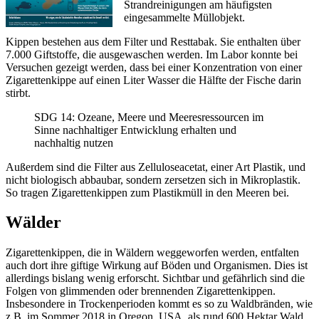
Strandreinigungen am häufigsten
eingesammelte Müllobjekt.
Kippen bestehen aus dem Filter und Resttabak. Sie enthalten über
7.000 Giftstoffe, die ausgewaschen werden. Im Labor konnte bei
Versuchen gezeigt werden, dass bei einer Konzentration von einer
Zigarettenkippe auf einen Liter Wasser die Hälfte der Fische darin
stirbt.
SDG 14: Ozeane, Meere und Meeresressourcen im
Sinne nachhaltiger Entwicklung erhalten und
nachhaltig nutzen
Außerdem sind die Filter aus Zelluloseacetat, einer Art Plastik, und
nicht biologisch abbaubar, sondern zersetzen sich in Mikroplastik.
So tragen Zigarettenkippen zum Plastikmüll in den Meeren bei.
Wälder
Zigarettenkippen, die in Wäldern weggeworfen werden, entfalten
auch dort ihre giftige Wirkung auf Böden und Organismen. Dies ist
allerdings bislang wenig erforscht. Sichtbar und gefährlich sind die
Folgen von glimmenden oder brennenden Zigarettenkippen.
Insbesondere in Trockenperioden kommt es so zu Waldbränden, wie
z.B. im Sommer 2018 in Oregon, USA, als rund 600 Hektar Wald