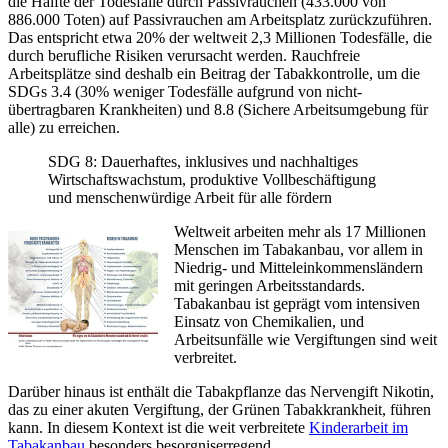
die Hälfte der Todesfälle durch Passivrauchen (433.000 von
886.000 Toten) auf Passivrauchen am Arbeitsplatz zurückzuführen.
Das entspricht etwa 20% der weltweit 2,3 Millionen Todesfälle, die
durch berufliche Risiken verursacht werden. Rauchfreie
Arbeitsplätze sind deshalb ein Beitrag der Tabakkontrolle, um die
SDGs 3.4 (30% weniger Todesfälle aufgrund von nicht-
übertragbaren Krankheiten) und 8.8 (Sichere Arbeitsumgebung für
alle) zu erreichen.
SDG 8: Dauerhaftes, inklusives und nachhaltiges
Wirtschaftswachstum, produktive Vollbeschäftigung
und menschenwürdige Arbeit für alle fördern
Weltweit arbeiten mehr als 17 Millionen
Menschen im Tabakanbau, vor allem in
Niedrig- und Mitteleinkommensländern
mit geringen Arbeitsstandards.
Tabakanbau ist geprägt vom intensiven
Einsatz von Chemikalien, und
Arbeitsunfälle wie Vergiftungen sind weit
verbreitet.
Darüber hinaus ist enthält die Tabakpflanze das Nervengift Nikotin,
das zu einer akuten Vergiftung, der Grünen Tabakkrankheit, führen
kann. In diesem Kontext ist die weit verbreitete
Kinderarbeit im
Tabakanbau
besonders besorgniserregend.