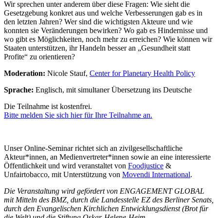
Wir sprechen unter anderem über diese Fragen: Wie sieht die
Gesetzgebung konkret aus und welche Verbesserungen gab es in
den letzten Jahren? Wer sind die wichtigsten Akteure und wie
konnten sie Veränderungen bewirken? Wo gab es Hindernisse und
wo gibt es Möglichkeiten, noch mehr zu erreichen? Wie können wir
Staaten unterstützen, ihr Handeln besser an „Gesundheit statt
Profite“ zu orientieren?
Moderation:
Nicole Stauf,
Center for Planetary Health Policy
Sprache:
Englisch, mit simultaner Übersetzung ins Deutsche
Die Teilnahme ist kostenfrei.
Bitte melden Sie sich hier für Ihre Teilnahme an.
.
Unser Online-Seminar richtet sich an zivilgesellschaftliche
Akteur*innen, an Medienvertreter*innen sowie an eine interessierte
Öffentlichkeit und wird veranstaltet von
Foodjustice
&
Unfairtobacco, mit Unterstützung von
Movendi International
.
Die Veranstaltung wird gefördert von ENGAGEMENT GLOBAL
mit Mitteln des BMZ, durch die Landesstelle EZ des Berliner Senats,
durch den Evangelischen Kirchlichen Entwicklungsdienst (Brot für
die Welt) und die Stiftung Oskar-Helene-Heim.