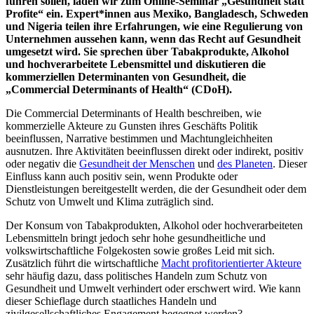
führen sollen, laden wir zum Online-Seminar „Gesundheit statt
Profite“ ein.
Expert*innen aus Mexiko, Bangladesch, Schweden
und Nigeria teilen ihre Erfahrungen, wie eine Regulierung von
Unternehmen aussehen kann, wenn das Recht auf Gesundheit
umgesetzt wird. Sie sprechen über Tabakprodukte, Alkohol
und hochverarbeitete Lebensmittel und diskutieren die
kommerziellen Determinanten von Gesundheit, die
„Commercial Determinants of Health“ (CDoH).
Die Commercial Determinants of Health beschreiben, wie
kommerzielle Akteure zu Gunsten ihres Geschäfts Politik
beeinflussen, Narrative bestimmen und Machtungleichheiten
ausnutzen. Ihre Aktivitäten beeinflussen direkt oder indirekt, positiv
oder negativ die
Gesundheit der Menschen
und
des Planeten
. Dieser
Einfluss kann auch positiv sein, wenn Produkte oder
Dienstleistungen bereitgestellt werden, die der Gesundheit oder dem
Schutz von Umwelt und Klima zuträglich sind.
Der Konsum von Tabakprodukten, Alkohol oder hochverarbeiteten
Lebensmitteln bringt jedoch sehr hohe gesundheitliche und
volkswirtschaftliche Folgekosten sowie großes Leid mit sich.
Zusätzlich führt die wirtschaftliche
Macht profitorientierter Akteure
sehr häufig dazu, dass politisches Handeln zum Schutz von
Gesundheit und Umwelt verhindert oder erschwert wird. Wie kann
dieser Schieflage durch staatliches Handeln und
zivilgesellschaftliches Engagement begegnet werden?