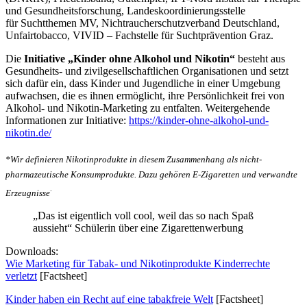
und Gesundheitsforschung, Landeskoordinierungsstelle
für Suchtthemen MV, Nichtraucherschutzverband Deutschland,
Unfairtobacco, VIVID – Fachstelle für Suchtprävention Graz.
Die
Initiative „Kinder ohne Alkohol und Nikotin“
besteht aus
Gesundheits- und zivilgesellschaftlichen Organisationen und setzt
sich dafür ein, dass Kinder und Jugendliche in einer Umgebung
aufwachsen, die es ihnen ermöglicht, ihre Persönlichkeit frei von
Alkohol- und Nikotin-Marketing zu entfalten. Weitergehende
Informationen zur Initiative:
https://kinder-ohne-alkohol-und-
nikotin.de/
*Wir definieren Nikotinprodukte in diesem Zusammenhang als nicht-
pharmazeutische Konsumprodukte. Dazu gehören E-Zigaretten und verwandte
.
Erzeugnisse
„Das ist eigentlich voll cool, weil das so nach Spaß
aussieht“ Schülerin über eine Zigarettenwerbung
Downloads:
Wie Marketing für Tabak- und Nikotinprodukte Kinderrechte
verletzt
[Factsheet]
Kinder haben ein Recht auf eine tabakfreie Welt
[Factsheet]